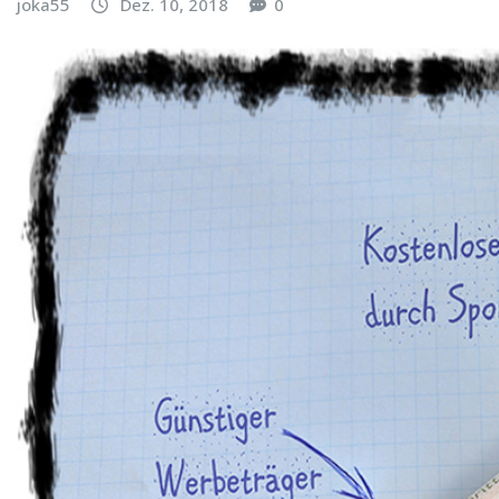
joka55
Dez. 10, 2018
0