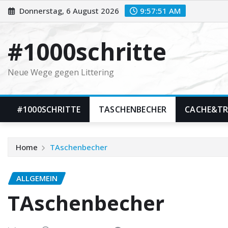
Skip
Donnerstag, 6 August 2026
9:57:53 AM
to
content
#1000schritte
Neue Wege gegen Littering
#1000SCHRITTE
TASCHENBECHER
CACHE&T
Home
TAschenbecher
ALLGEMEIN
TAschenbecher